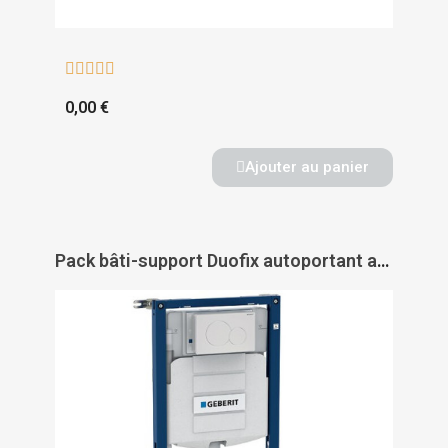





0,00 €
Ajouter au panier
Pack bâti-support Duofix autoportant avec plaque Sigma - GEBERIT