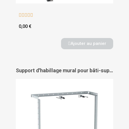





0,00 €
Ajouter au panier
Support d'habillage mural pour bâti-support Duofix - GEBERIT