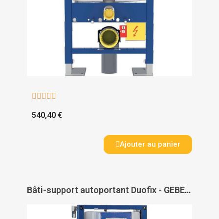





540,40 €
Ajouter au panier
Bâti-support autoportant Duofix - GEBERIT