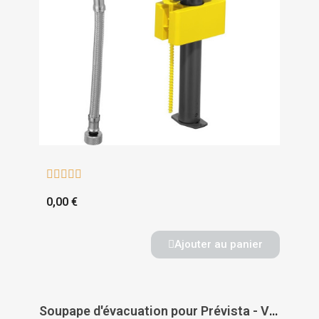





0,00 €
Ajouter au panier
Soupape d'évacuation pour Prévista - VIEGA