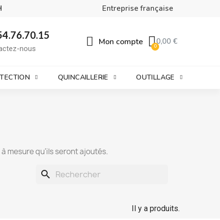
H
Entreprise française
54.76.70.15
Mon compte
0,00 €
actez-nous
OTECTION
QUINCAILLERIE
OUTILLAGE
t à mesure qu'ils seront ajoutés.
search
Il y a produits.