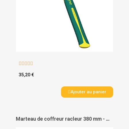





35,20 €
Ajouter au panier
Marteau de coffreur racleur 380 mm - MOB