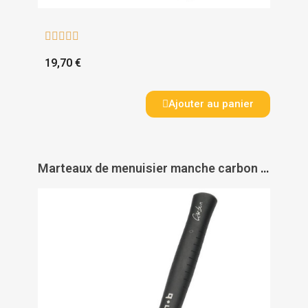





19,70 €
Ajouter au panier
Marteaux de menuisier manche carbon et hickory 400 - MOB