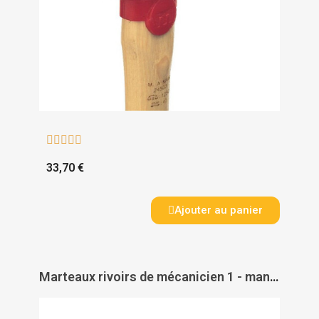





33,70 €
Ajouter au panier
Marteaux rivoirs de mécanicien 1 - manche carbone et hickory - MOB