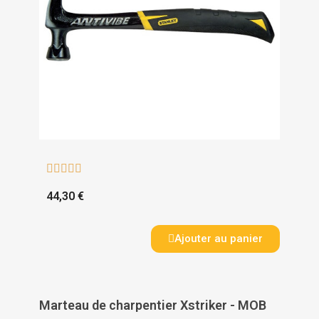





44,30 €
Ajouter au panier
Marteau de charpentier Xstriker - MOB