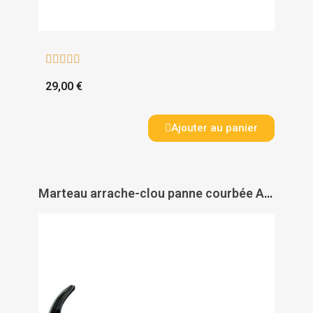





29,00 €
Ajouter au panier
Marteau arrache-clou panne courbée Antivibe FatMax - STANLEY