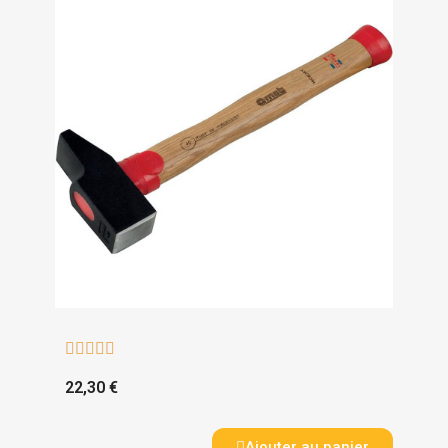





22,30 €
Ajouter au panier