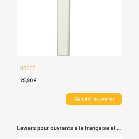





25,80 €
Ajouter au panier
Leviers pour ouvrants à la française et oscillo-battants béquille Muze - VACHETTE ASSA ABLOY