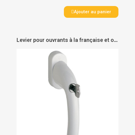
Ajouter au panier
Levier pour ouvrants à la française et oscillo-battants à condamnation semi-libre pour oscillo-battant Tokyo - HOPPE