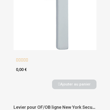





0,00 €
Ajouter au panier
Levier pour OF/OB ligne New York Secustik avec carré de 7 mm à saillie variable - HOPPE