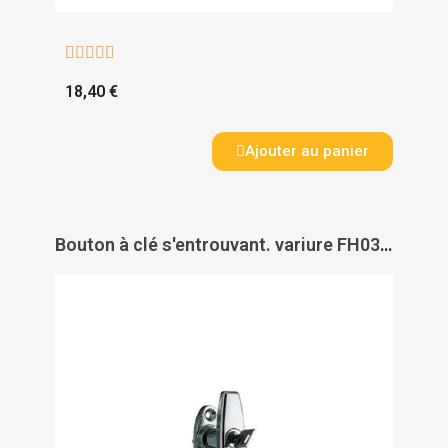





18,40 €
Ajouter au panier
Bouton à clé s'entrouvant. variure FH030 pour fenêtre - MAP INDUSTRIES