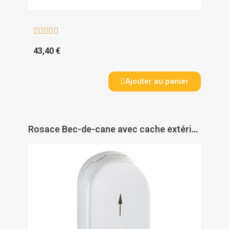





43,40 €
Ajouter au panier
Rosace Bec-de-cane avec cache extérieure pour fenêtre RAL Blanc 9010 - HOPPE