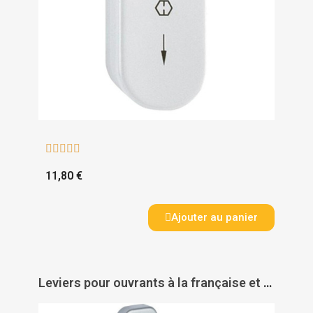





11,80 €
Ajouter au panier
Leviers pour ouvrants à la française et oscillo-battants béquille Kaza - VACHETTE ASSA ABLOY