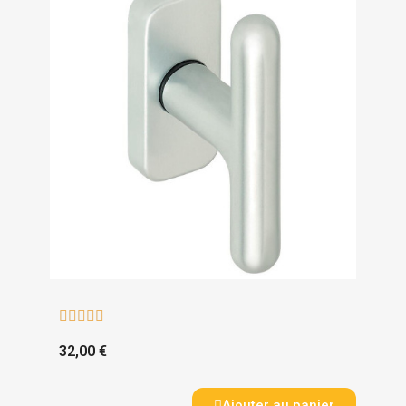





32,00 €
Ajouter au panier