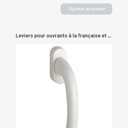
Ajouter au panier
Leviers pour ouvrants à la française et oscillo-battants sans condamnation Tokyo - HOPPE