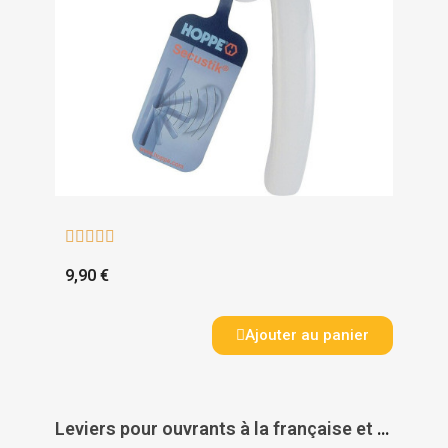





9,90 €
Ajouter au panier
Leviers pour ouvrants à la française et oscillo-battants à condamnation par clé Tokyo - HOPPE