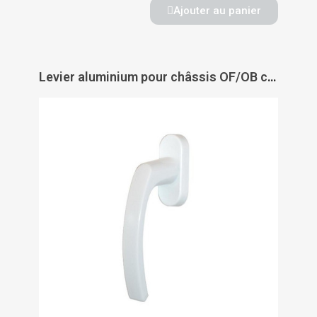
Ajouter au panier
Levier aluminium pour châssis OF/OB carré libre recoupable dépassant 35 mm - CADAP