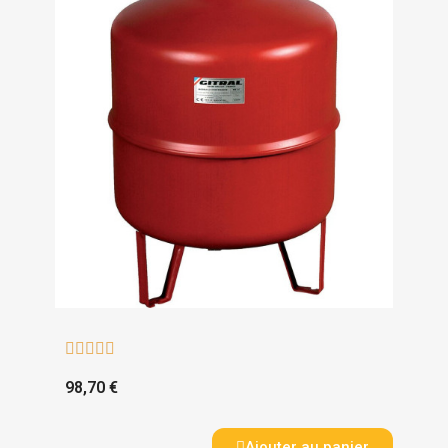





98,70 €
Ajouter au panier