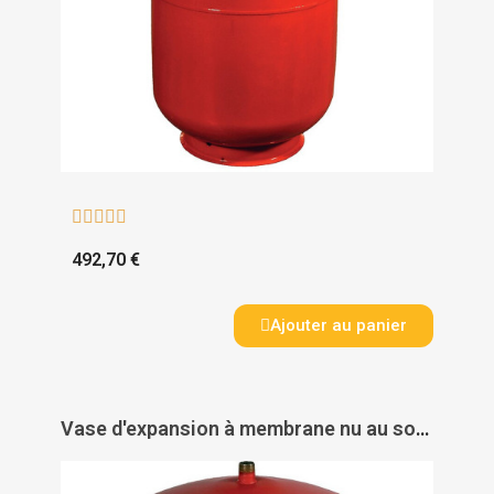





492,70 €
Ajouter au panier
Vase d'expansion à membrane nu au sol - GITRAL