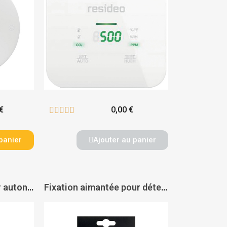
€
0,00 €





panier
Ajouter au panier
Détecteur avertisseur autonome de fumée stand alone 10 ans - HAGER
Fixation aimantée pour détecteur de fumée - EVACUATE