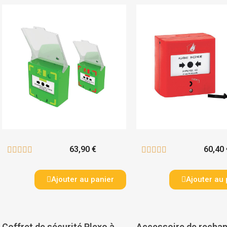
63,90 €
60,40 










Ajouter au panier
Ajouter au 
Coffret de sécurité Plexo à équiper - LEGRAND