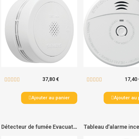
37,80 €
17,40 










Ajouter au panier
Ajouter au 
Détecteur de fumée Evacuate autonomie 10 ans - EVACUATE