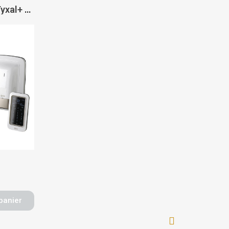
Pack alarme sans fil Tyxal+ vidéo - DELTA DORE
panier
3