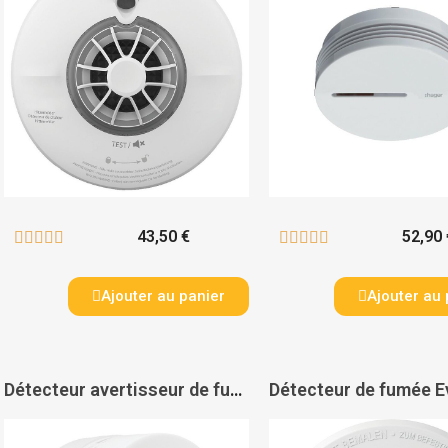
43,50 €
52,90 










Ajouter au panier
Ajouter au 
Détecteur avertisseur de fumée Delta Reflex autonomie 10 ans - SIEMENS