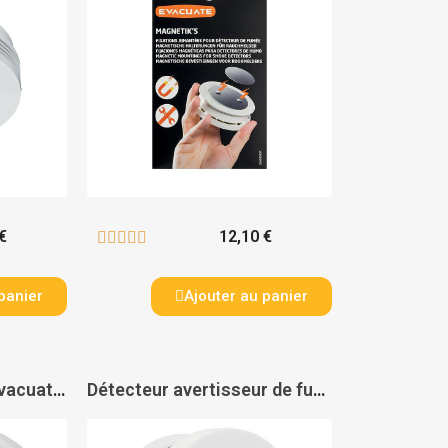
€
12,10 €





panier
Ajouter au panier
Détecteur de fumée Evacuate autonomie 5 ans - EVACUATE
Détecteur avertisseur de fumée Delta Reflex autonomie 5 ans - SIEMENS