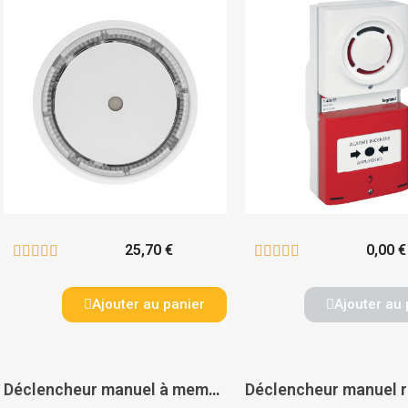
25,70 €
0,00 €










Ajouter au panier
Ajouter au 
Déclencheur manuel à membrane déformable avec Leds et buzzer - IZYX SYSTEMS