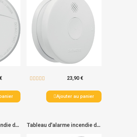
€
23,90 €





panier
Ajouter au panier
Tableau d'alarme incendie de type 4 à pile - LEGRAND
Tableau d'alarme incendie de type 4 - 1 boucle - URA