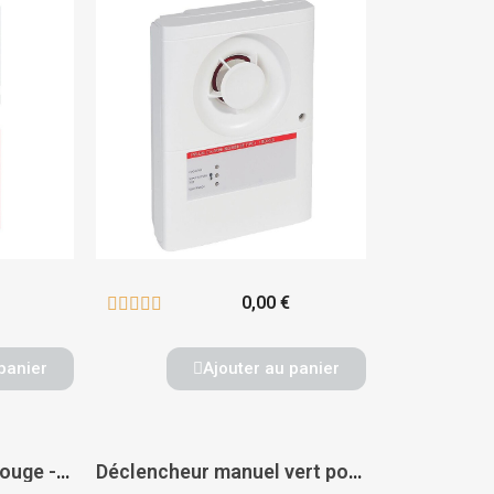
0,00 €





panier
Ajouter au panier
Déclencheur manuel rouge - PAS DE MARQUE
Déclencheur manuel vert pour issue de secours - PAS DE MARQUE