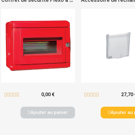
0,00 €
27,70 










Ajouter au panier
Ajouter au 