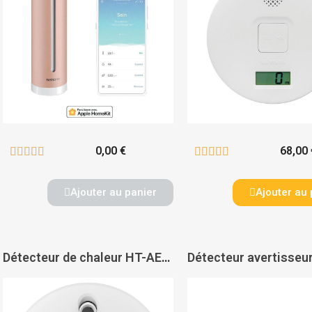
0,00 €
68,00 










Ajouter au panier
Ajouter au 
Détecteur de chaleur HT-AE-630-EUR - FIRE ANGEL