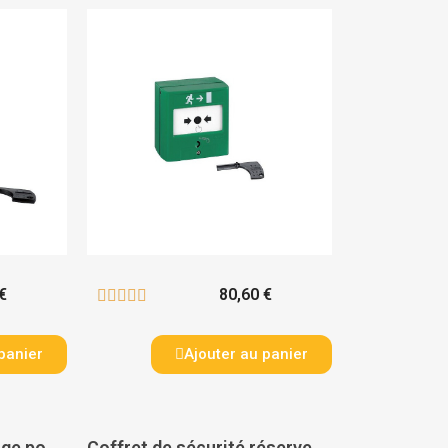
€
80,60 €





panier
Ajouter au panier
Accessoire de rechange pour équipements incendie - LEGRAND
Coffret de sécurité réserve de clés - LEGRAND