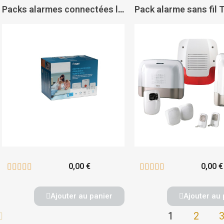
Packs alarmes connectées logisty Alma - HAGER
0,00 €
0,00 €










Ajouter au panier
Ajouter au 
1
2