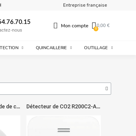
H
Entreprise française
54.76.70.15
Mon compte
0,00 €
actez-nous
OTECTION
QUINCAILLERIE
OUTILLAGE
Détecteur de monoxyde de carbone Delta Reflex - SIEMENS
Détecteur de CO2 R200C2-A - RESIDEO