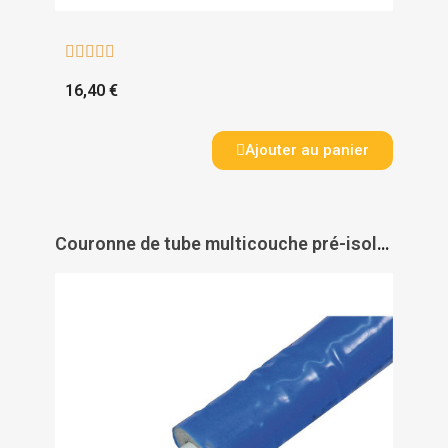





16,40 €
Ajouter au panier
Couronne de tube multicouche pré-isolé Acopex Alu - THERMACOME