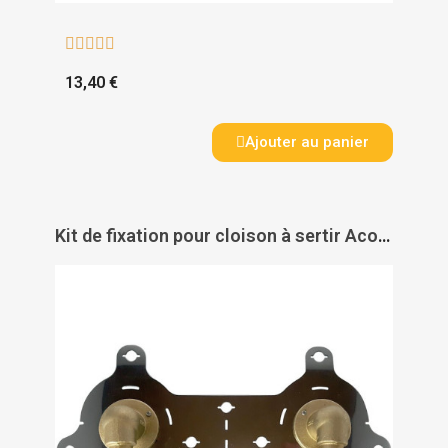





13,40 €
Ajouter au panier
Kit de fixation pour cloison à sertir Acoplaq Acopex Alu - THERMACOME