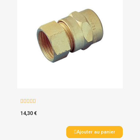





14,30 €
Ajouter au panier