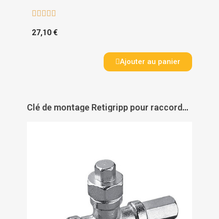





27,10 €
Ajouter au panier
Clé de montage Retigripp pour raccords à compression PER - GRIPP