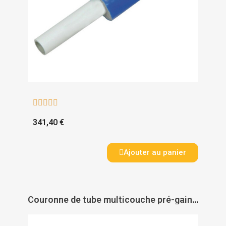





341,40 €
Ajouter au panier
Couronne de tube multicouche pré-gainé Acopex Alu - THERMACOME