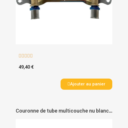





49,40 €
Ajouter au panier
Couronne de tube multicouche nu blanc Acopex Alu - THERMACOME