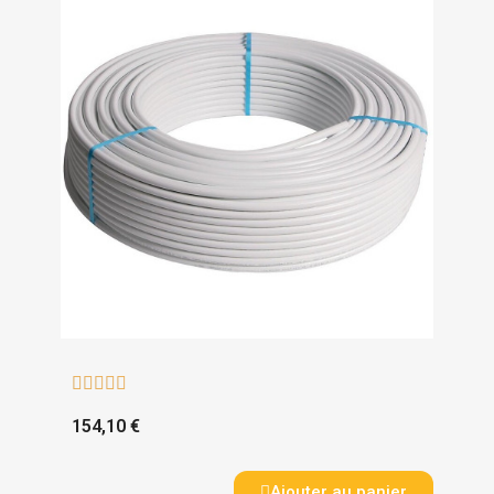





154,10 €
Ajouter au panier