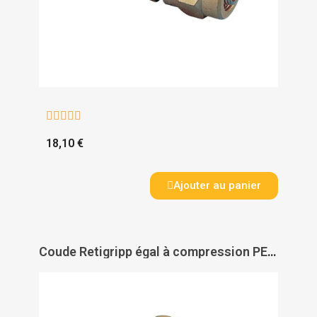





18,10 €
Ajouter au panier
Coude Retigripp égal à compression PER - GRIPP