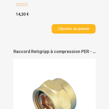





14,20 €
Ajouter au panier
Raccord Retigripp à compression PER - GRIPP