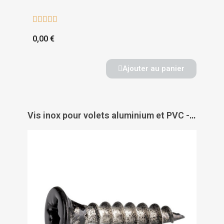





0,00 €
Ajouter au panier
Vis inox pour volets aluminium et PVC - TORBEL