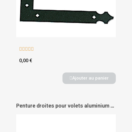





0,00 €
Ajouter au panier
Penture droites pour volets aluminium et PVC - TORBEL