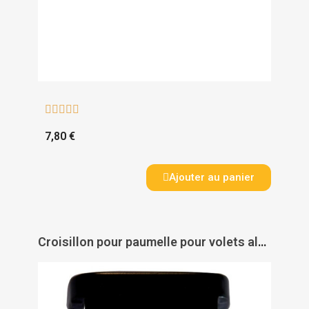





7,80 €
Ajouter au panier
Croisillon pour paumelle pour volets aluminium et PVC - TORBEL