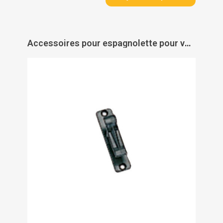
Accessoires pour espagnolette pour volets aluminium et PVC - TORBEL