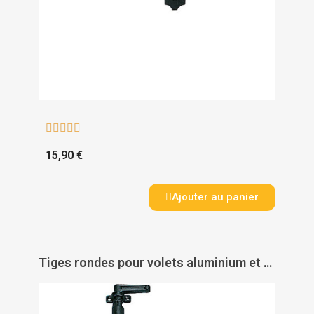





15,90 €
Ajouter au panier
Tiges rondes pour volets aluminium et PVC - TORBEL