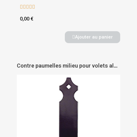





0,00 €
Ajouter au panier
Contre paumelles milieu pour volets aluminium et PVC - TORBEL