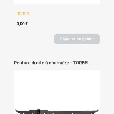





0,00 €
Ajouter au panier
Penture droite à charnière - TORBEL