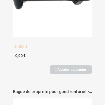





0,00 €
Ajouter au panier
Bague de propreté pour gond renforcé - TORBEL