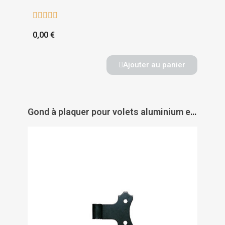





0,00 €
Ajouter au panier
Gond à plaquer pour volets aluminium et PVC - TORBEL