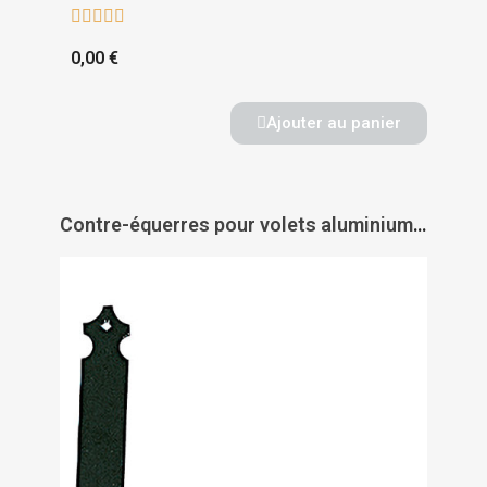





0,00 €
Ajouter au panier
Contre-équerres pour volets aluminium et PVC - TORBEL