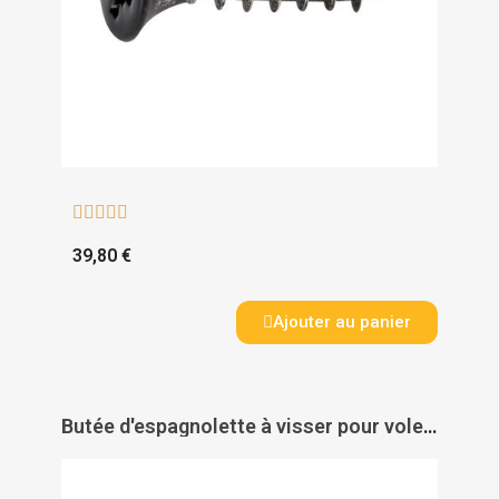





39,80 €
Ajouter au panier
Butée d'espagnolette à visser pour volets aluminium et PVC - TORBEL