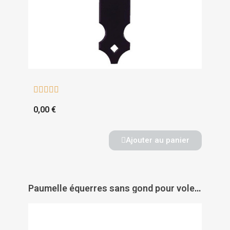





0,00 €
Ajouter au panier
Paumelle équerres sans gond pour volets aluminium et PVC - TORBEL