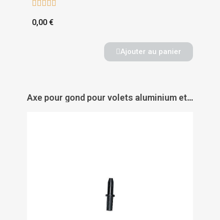





0,00 €
Ajouter au panier
Axe pour gond pour volets aluminium et PVC - TORBEL