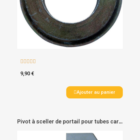





9,90 €
Ajouter au panier
Pivot à sceller de portail pour tubes carrés - PAS DE MARQUE