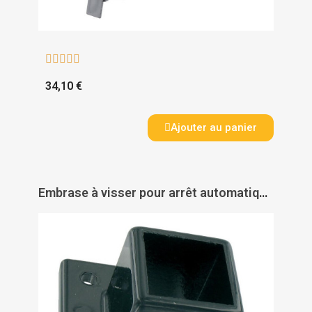





34,10 €
Ajouter au panier
Embrase à visser pour arrêt automatique portail battant - TIRARD