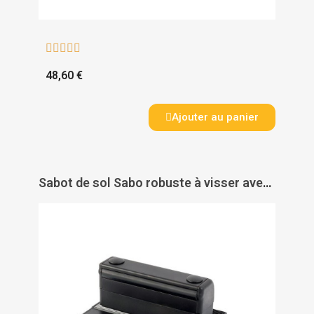





48,60 €
Ajouter au panier
Sabot de sol Sabo robuste à visser avec butée pour verrou de sol - LOCINOX