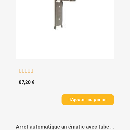





87,20 €
Ajouter au panier
Arrêt automatique arrématic avec tube pour portail battant - TIRARD