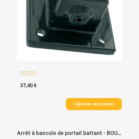





37,40 €
Ajouter au panier
Arrêt à bascule de portail battant - BOURG INDUSTRIES