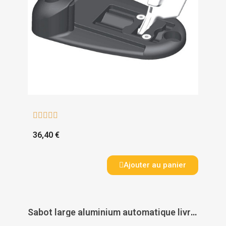





36,40 €
Ajouter au panier
Sabot large aluminium automatique livré avec 2 cales noir RAL 9005 - TIRARD