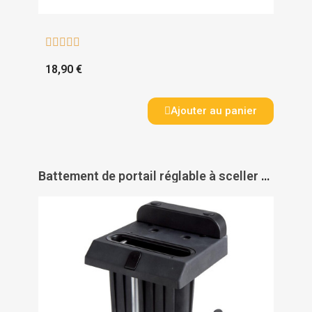





18,90 €
Ajouter au panier
Battement de portail réglable à sceller en polyéthylène renforcé type OGS - LOCINOX