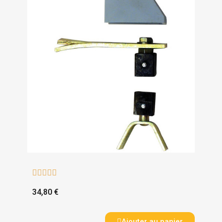





34,80 €
Ajouter au panier