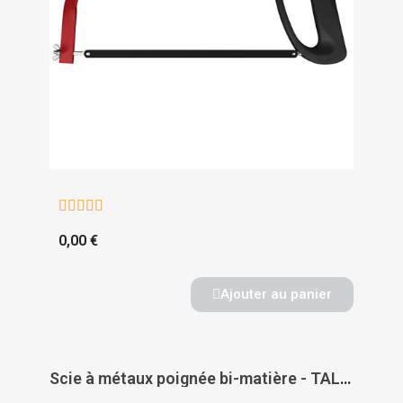





0,00 €
Ajouter au panier
Scie à métaux poignée bi-matière - TALIAPLAST