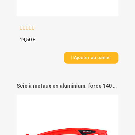





19,50 €
Ajouter au panier
Scie à metaux en aluminium. force 140 kg - TECHMAN