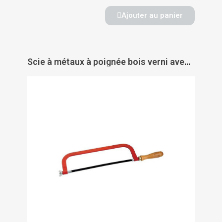
Ajouter au panier
Scie à métaux à poignée bois verni avec 1 lame HSS 300 mm - 690-3 - SAM OUTILLAGE