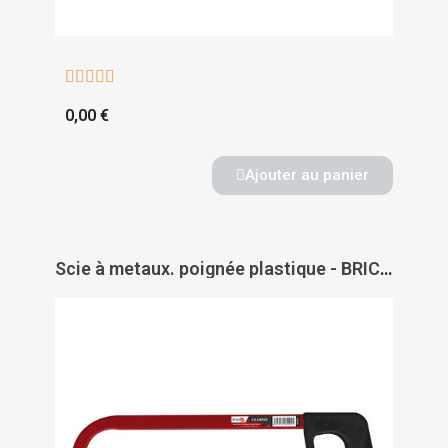





0,00 €
Ajouter au panier
Scie à metaux. poignée plastique - BRICOTOP