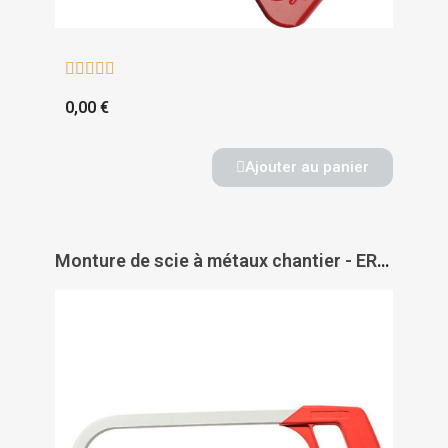





0,00 €
Ajouter au panier
Monture de scie à métaux chantier - ERKO