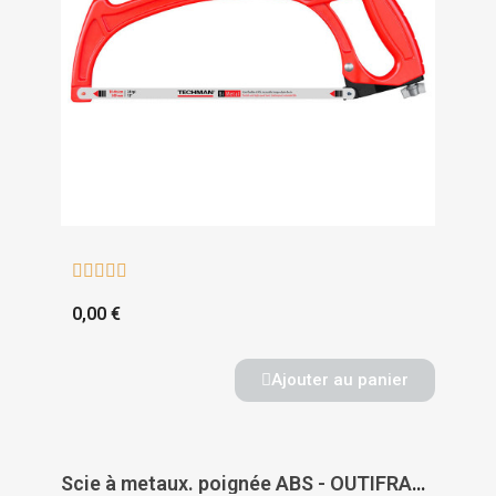





0,00 €
Ajouter au panier
Scie à metaux. poignée ABS - OUTIFRANCE