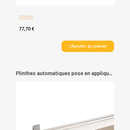





77,70 €
Ajouter au panier
Plinthes automatiques pose en applique Port-O-Mat 3 - ELLEN