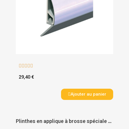





29,40 €
Ajouter au panier
Plinthes en applique à brosse spéciale baie coulissantes type PDS – B - ELLEN