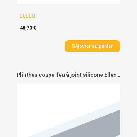





48,70 €
Ajouter au panier
Plinthes coupe-feu à joint silicone Ellen-Matic Soundproof Omega - ELLEN