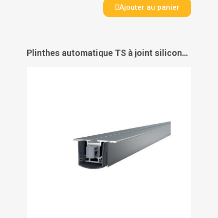
Ajouter au panier
Plinthes automatique TS à joint silicone souple pour porte métallique - ATHMER