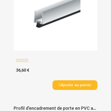





36,60 €
Ajouter au panier
Profil d'encadrement de porte en PVC avec joint PVC souple type PTS - N - ELLEN