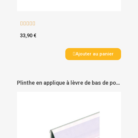





33,90 €
Ajouter au panier
Plinthe en applique à lèvre de bas de porte type PDS - Inox - ELLEN