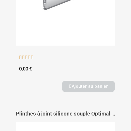





0,00 €
Ajouter au panier
Plinthes à joint silicone souple Optimal Seal - ELLEN