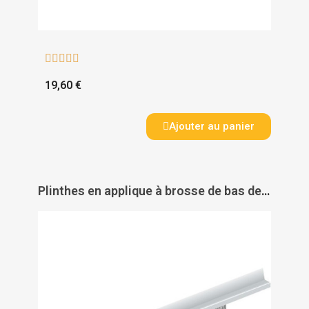





19,60 €
Ajouter au panier
Plinthes en applique à brosse de bas de porte type IBS 31/39/50/60 - ELLEN