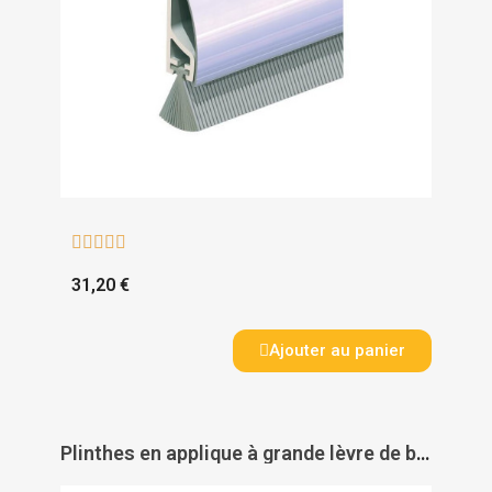





31,20 €
Ajouter au panier
Plinthes en applique à grande lèvre de bas de porte type ADS - GL - ELLEN