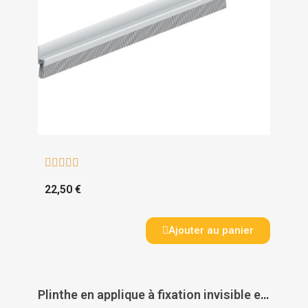





22,50 €
Ajouter au panier
Plinthe en applique à fixation invisible et brosse de bas de porte type IDS - B - ELLEN