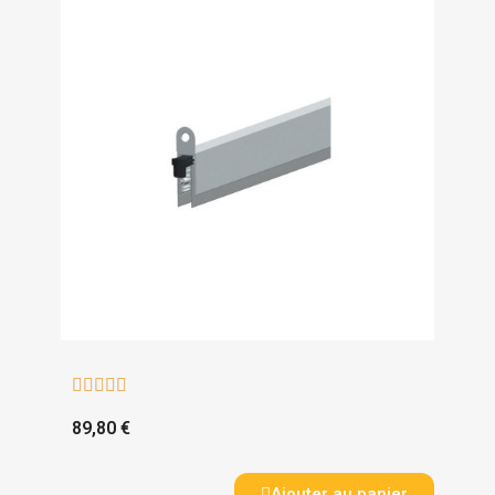





89,80 €
Ajouter au panier