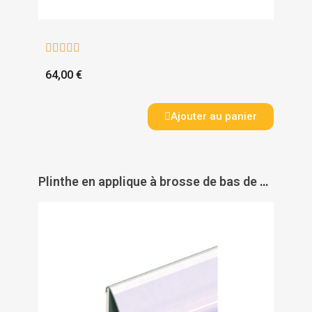





64,00 €
Ajouter au panier
Plinthe en applique à brosse de bas de porte type PDS - B - Inox - ELLEN