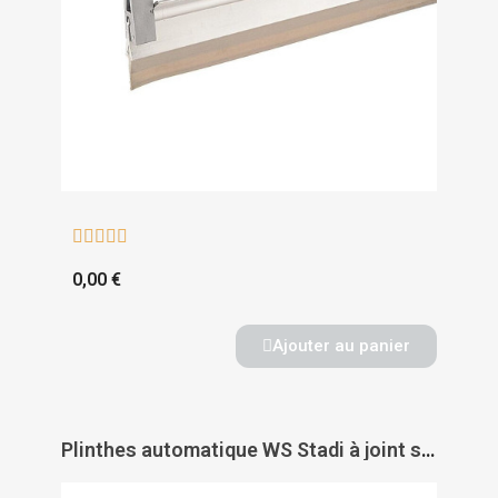





0,00 €
Ajouter au panier
Plinthes automatique WS Stadi à joint silicone souple pour porte bois - ATHMER