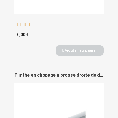





0,00 €
Ajouter au panier
Plinthe en clippage à brosse droite de dessous de porte en verre type GDP - ELLEN