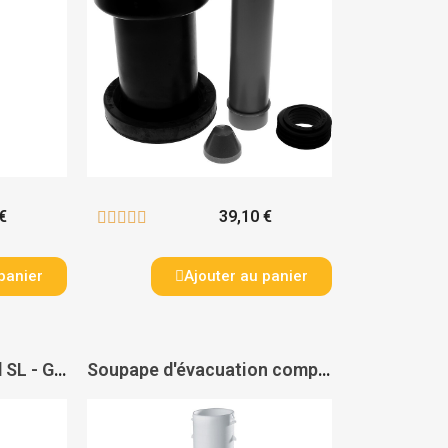
€
39,10 €





panier
Ajouter au panier
Robinet flotteur Rapid SL - GROHE
Soupape d'évacuation complète AV1 avec extension pour WC Rapid SL - GROHE