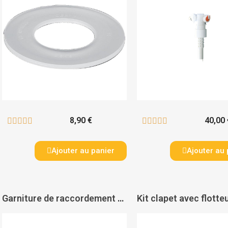
8,90 €
40,00 










Ajouter au panier
Ajouter au 
Garniture de raccordement 150 mm pour bâti-support Rapid SL - GROHE