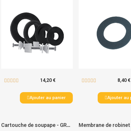
14,20 €
8,40 €










Ajouter au panier
Ajouter au 
Cartouche de soupape - GROHE