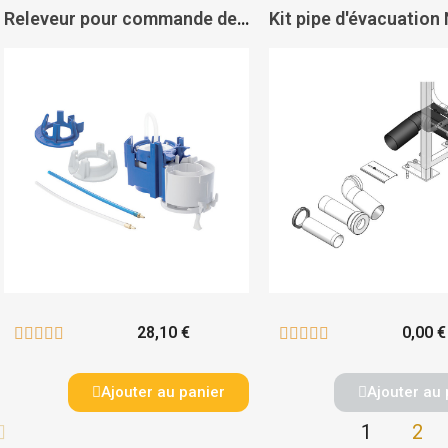
Releveur pour commande de WC - GEBERIT
28,10 €
0,00 €










Ajouter au panier
Ajouter au 
1
2