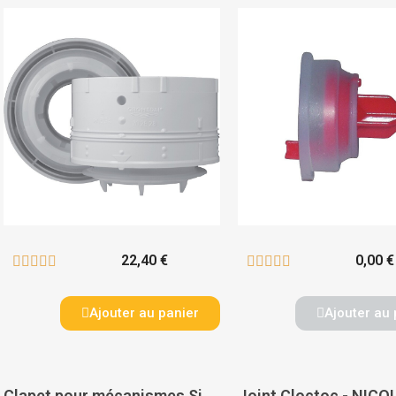
22,40 €
0,00 €










Ajouter au panier
Ajouter au 
Clapet pour mécanismes Siamp - SIAMP
Joint Cloctoc - NICO