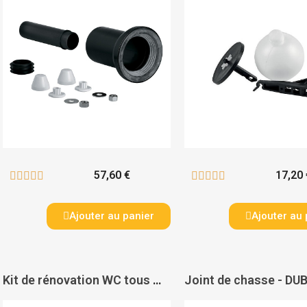
57,60 €
17,20 










Ajouter au panier
Ajouter au 
Kit de rénovation WC tous modèles Siamp - SIAMP