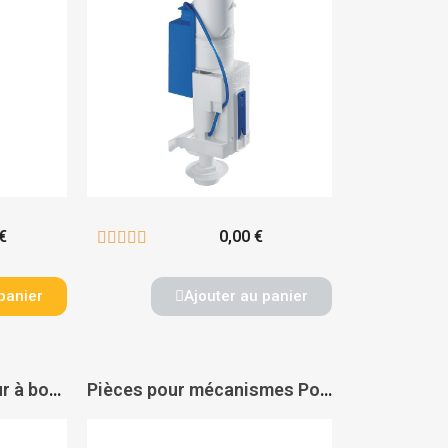
€
0,00 €





panier
Ajouter au panier
Kit clapet avec flotteur à boule Aspirambo - PORCHER
Pièces pour mécanismes Porcher - GRIPP