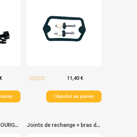
€
11,40 €





panier
Ajouter au panier
Joint de chasse - DUBOURGEL
Joints de rechange + bras de levier pour Unifill - GEBERIT