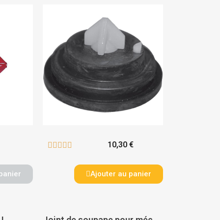
10,30 €





panier
Ajouter au panier
LL
Joint de soupape pour mécanisme 2V - NICOLL