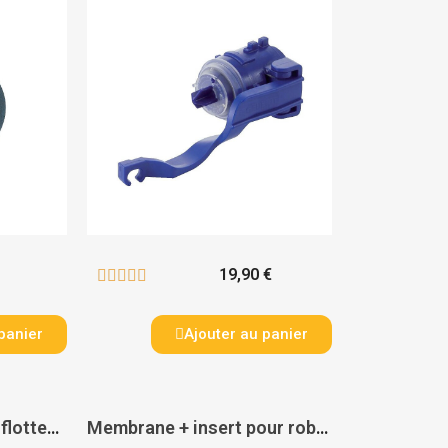
19,90 €





panier
Ajouter au panier
Membrane de robinet flotteur - GROHE
Membrane + insert pour robinet 95/99 Siamp - SIAMP