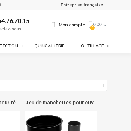
H
Entreprise française
54.76.70.15
Mon compte
0,00 €
actez-nous
OTECTION
QUINCAILLERIE
OUTILLAGE
Mécanisme type 212 pour réservoir Sigma. Delta et UP300 - GEBERIT
Jeu de manchettes pour cuvette suspendue - GEBERIT