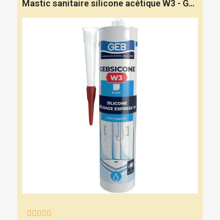
Mastic sanitaire silicone acétique W3 - GEB




