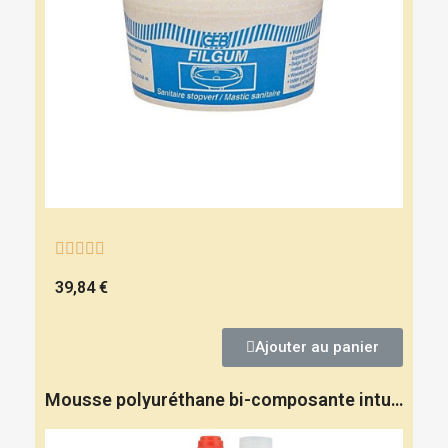





39,84 €
Ajouter au panier
Mousse polyuréthane bi-composante intumescente coupe-feu - GEB