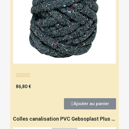





86,80 €
Ajouter au panier
Colles canalisation PVC Gebsoplast Plus - GEB