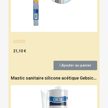





21,10 €
Ajouter au panier
Mastic sanitaire silicone acétique Gebsicone W cartouche 310 ml - GEB