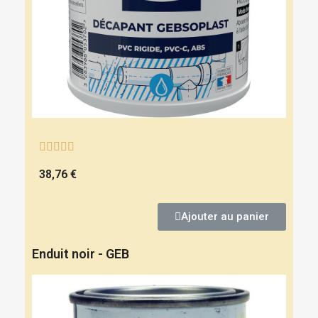





38,76 €
Ajouter au panier
Enduit noir - GEB