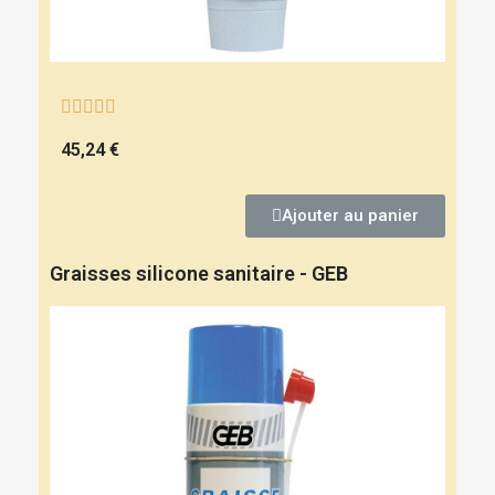





45,24 €
Ajouter au panier
Graisses silicone sanitaire - GEB