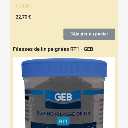





22,70 €
Ajouter au panier
Filasses de lin peignées RT1 - GEB