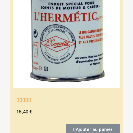





15,40 €
Ajouter au panier