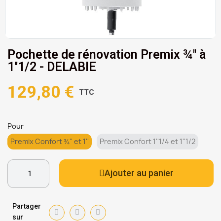
Pochette de rénovation Premix ¾'' à
1''1/2 - DELABIE
129,80 €
TTC
Pour
Premix Confort ¾'' et 1''
Premix Confort 1''1/4 et 1''1/2
Ajouter au panier
Partager
sur