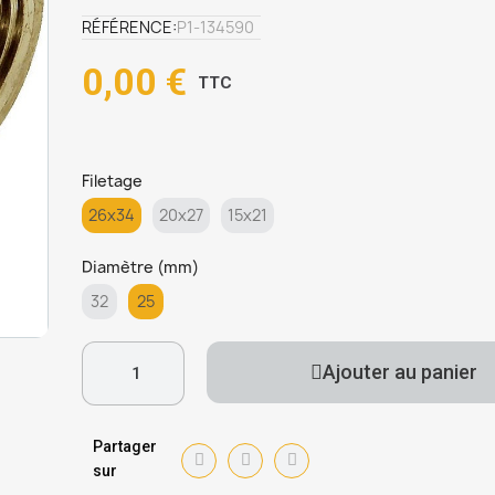
RÉFÉRENCE
P1-134590
0,00 €
TTC
Filetage
26x34
20x27
15x21
Diamètre (mm)
32
25
Ajouter au panier
Partager
sur